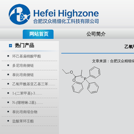
网站首页
公司简介
热门产品
乙氧
环己基扁桃酸甲酯
文章来源：合肥汉众精细化工科技
多尼培南侧链
泰比培南侧链
乙氧甲酰基亚乙基三苯……
1-(二苯甲基)-3……
N-(噻唑啉-2基)……
泰比培南缩合物
盐酸苯环壬酯